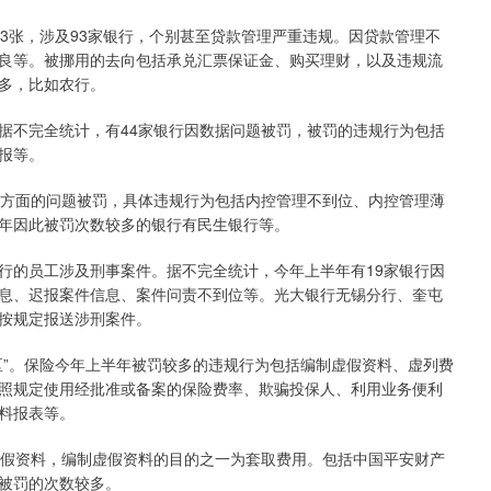
张，涉及93家银行，个别甚至贷款管理严重违规。因贷款管理不
良等。被挪用的去向包括承兑汇票保证金、购买理财，以及违规流
多，比如农行。
不完全统计，有44家银行因数据问题被罚，被罚的违规行为包括
报等。
方面的问题被罚，具体违规行为包括内控管理不到位、内控管理薄
年因此被罚次数较多的银行有民生银行等。
的员工涉及刑事案件。据不完全统计，今年上半年有19家银行因
息、迟报案件信息、案件问责不到位等。光大银行无锡分行、奎屯
按规定报送涉刑案件。
”。保险今年上半年被罚较多的违规行为包括编制虚假资料、虚列费
照规定使用经批准或备案的保险费率、欺骗投保人、利用业务便利
料报表等。
假资料，编制虚假资料的目的之一为套取费用。包括中国平安财产
被罚的次数较多。