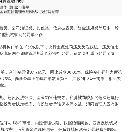
类、公司治理类、其他类、信息披露类、资金违规类等居多，给
他类型机构收到的罚单不多。
机构罚单在10张或以下，央行重点处罚违反反洗钱法、违反信用
反电信网络诈骗管理规定也被央行处罚。证监会则重点处罚了券
合计被罚没9.17亿元，同比减少36.05%。保险被处罚的力度第
15.76%。券商今年上半年罚单数量第三，共收到184张罚单，相比去
对象。
、违反反洗钱法、基金销售违规等。私募被罚较多的违法违规行
格投资者认定程序、向投资者承诺保本保收益、混同管理人固有财
/不尽职/不审慎、内控管理缺陷、数据治理问题、违反反洗钱规
违规收费、信贷资金违规使用等。信贷领域依然是处罚较多的领域。